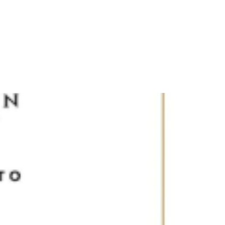
 (845) 278-78-48
8 (937) 632-70-70
sarpnp@mail.ru